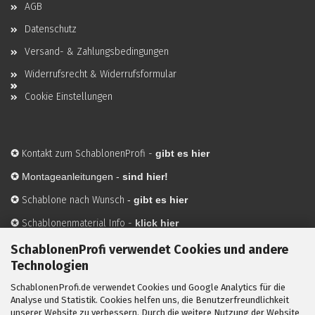
AGB
Datenschutz
Versand- & Zahlungsbedingungen
Widerrufsrecht & Widerrufsformular
Cookie Einstellungen
✪
Kontakt zum SchablonenProfi
-
gibt es hier
✪
Montageanleitungen -
sind hier!
✪
Schablone nach Wunsch
-
gibt es hier
✪
Schablonenmaterial Info
-
klick hier
✪
Hersteller
-
hier mehr Infos
SchablonenProfi verwendet Cookies und andere
Technologien
SchablonenProfi.de verwendet Cookies und Google Analytics für die
Mit ✪ gekennzeichnete Bilder sind KI-generierte
Analyse und Statistik. Cookies helfen uns, die Benutzerfreundlichkeit
unserer Website zu verbessern. Durch die weitere Nutzung der Website
Anwendungsbeispiele zur Visualisierung der Motive.