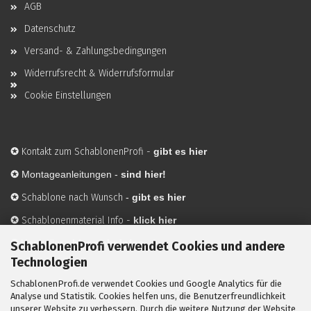
AGB
Datenschutz
Versand- & Zahlungsbedingungen
Widerrufsrecht & Widerrufsformular
Cookie Einstellungen
✪
Kontakt zum SchablonenProfi
-
gibt es hier
✪
Montageanleitungen -
sind hier!
✪
Schablone nach Wunsch
-
gibt es hier
✪
Schablonenmaterial Info
-
klick hier
✪
Hersteller
-
hier mehr Infos
SchablonenProfi verwendet Cookies und andere
Technologien
SchablonenProfi.de verwendet Cookies und Google Analytics für die
Mit ✪ gekennzeichnete Bilder sind KI-generierte
Analyse und Statistik. Cookies helfen uns, die Benutzerfreundlichkeit
unserer Website zu verbessern. Durch die weitere Nutzung der Website
Anwendungsbeispiele zur Visualisierung der Motive.