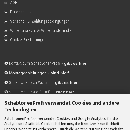
AGB
Datenschutz
Versand- & Zahlungsbedingungen
Widerrufsrecht & Widerrufsformular
Cookie Einstellungen
✪
Kontakt zum SchablonenProfi
-
gibt es hier
✪
Montageanleitungen -
sind hier!
✪
Schablone nach Wunsch
-
gibt es hier
✪
Schablonenmaterial Info
-
klick hier
✪
Hersteller
-
hier mehr Infos
SchablonenProfi verwendet Cookies und andere
Technologien
SchablonenProfi.de verwendet Cookies und Google Analytics für die
Mit ✪ gekennzeichnete Bilder sind KI-generierte
Analyse und Statistik. Cookies helfen uns, die Benutzerfreundlichkeit
unserer Website zu verbessern. Durch die weitere Nutzung der Website
Anwendungsbeispiele zur Visualisierung der Motive.