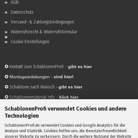
AGB
Datenschutz
Versand- & Zahlungsbedingungen
Widerrufsrecht & Widerrufsformular
Cookie Einstellungen
✪
Kontakt zum SchablonenProfi
-
gibt es hier
✪
Montageanleitungen -
sind hier!
✪
Schablone nach Wunsch
-
gibt es hier
✪
Schablonenmaterial Info
-
klick hier
✪
Hersteller
-
hier mehr Infos
SchablonenProfi verwendet Cookies und andere
Technologien
SchablonenProfi.de verwendet Cookies und Google Analytics für die
Mit ✪ gekennzeichnete Bilder sind KI-generierte
Analyse und Statistik. Cookies helfen uns, die Benutzerfreundlichkeit
unserer Website zu verbessern. Durch die weitere Nutzung der Website
Anwendungsbeispiele zur Visualisierung der Motive.