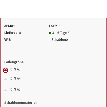
Art.Nr.:
J-SE918
Lieferzeit:
3 - 6 Tage *
VPE:
1 Schablone
Foliengröße:
DIN A5
DIN A4
DIN A3
Schablonenmaterial: