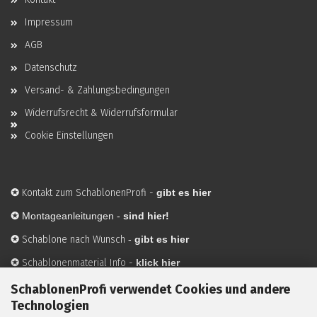
Impressum
AGB
Datenschutz
Versand- & Zahlungsbedingungen
Widerrufsrecht & Widerrufsformular
Cookie Einstellungen
✪
Kontakt zum SchablonenProfi
-
gibt es hier
✪
Montageanleitungen -
sind hier!
✪
Schablone nach Wunsch
-
gibt es hier
✪
Schablonenmaterial Info
-
klick hier
✪
Hersteller
-
hier mehr Infos
SchablonenProfi verwendet Cookies und andere
Technologien