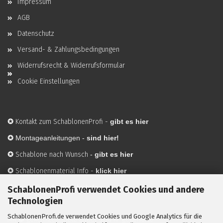
Impressum
AGB
Datenschutz
Versand- & Zahlungsbedingungen
Widerrufsrecht & Widerrufsformular
Cookie Einstellungen
✪
Kontakt zum SchablonenProfi
-
gibt es hier
✪
Montageanleitungen -
sind hier!
✪
Schablone nach Wunsch
-
gibt es hier
✪
Schablonenmaterial Info
-
klick hier
✪
Hersteller
-
hier mehr Infos
SchablonenProfi verwendet Cookies und andere
Technologien
SchablonenProfi.de verwendet Cookies und Google Analytics für die
Mit ✪ gekennzeichnete Bilder sind KI-generierte