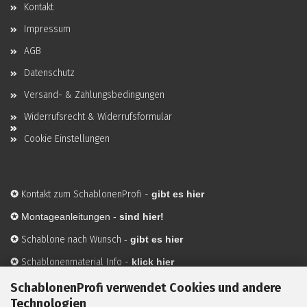
Kontakt
Impressum
AGB
Datenschutz
Versand- & Zahlungsbedingungen
Widerrufsrecht & Widerrufsformular
Cookie Einstellungen
✪
Kontakt zum SchablonenProfi
-
gibt es hier
✪
Montageanleitungen -
sind hier!
✪
Schablone nach Wunsch
-
gibt es hier
✪
Schablonenmaterial Info
-
klick hier
✪
Hersteller
-
hier mehr Infos
SchablonenProfi verwendet Cookies und andere
Technologien