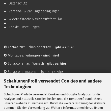
Datenschutz
Versand- & Zahlungsbedingungen
Widerrufsrecht & Widerrufsformular
Cookie Einstellungen
✪
Kontakt zum SchablonenProfi
-
gibt es hier
✪
Montageanleitungen -
sind hier!
✪
Schablone nach Wunsch
-
gibt es hier
✪
Schablonenmaterial Info
-
klick hier
✪
Hersteller
-
hier mehr Infos
SchablonenProfi verwendet Cookies und andere
Technologien
SchablonenProfi.de verwendet Cookies und Google Analytics für die
Mit ✪ gekennzeichnete Bilder sind KI-generierte
Analyse und Statistik. Cookies helfen uns, die Benutzerfreundlichkeit
unserer Website zu verbessern. Durch die weitere Nutzung der Website
Anwendungsbeispiele zur Visualisierung der Motive.
stimmen Sie der Verwendung zu. Weitere Informationen hierzu finden