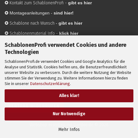
✪
Kontakt zum SchablonenProfi
-
gibt es hier
✪
Montageanleitungen -
sind hier!
✪
Schablone nach Wunsch
-
gibt es hier
✪
Schablonenmaterial Info
-
klick hier
✪
Hersteller
-
hier mehr Infos
SchablonenProfi verwendet Cookies und andere
Technologien
SchablonenProfi.de verwendet Cookies und Google Analytics für die
Mit ✪ gekennzeichnete Bilder sind KI-generierte
Analyse und Statistik. Cookies helfen uns, die Benutzerfreundlichkeit
unserer Website zu verbessern. Durch die weitere Nutzung der Website
Anwendungsbeispiele zur Visualisierung der Motive.
stimmen Sie der Verwendung zu. Weitere Informationen hierzu finden
© SchablonenProfi.de
2026
Sie in unserer
Datenschutzerklärung
.
Alles klar!
VERTRAG WIDERRUFEN
Nur Notwendige
Webshop erstellen
mit Gambio.de © 2026
Mehr Infos