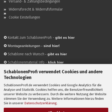
Versand- & Zahlungsbedingungen
Widerrufsrecht & Widerrufsformular
Cookie Einstellungen
✪
Kontakt zum SchablonenProfi
-
gibt es hier
✪
Montageanleitungen -
sind hier!
✪
Schablone nach Wunsch
-
gibt es hier
✪
Schablonenmaterial Info
-
klick hier
✪
Hersteller
-
hier mehr Infos
SchablonenProfi verwendet Cookies und andere
Technologien
SchablonenProfi.de verwendet Cookies und Google Analytics für die
Mit ✪ gekennzeichnete Bilder sind KI-generierte
Analyse und Statistik. Cookies helfen uns, die Benutzerfreundlichkeit
unserer Website zu verbessern. Durch die weitere Nutzung der Website
Anwendungsbeispiele zur Visualisierung der Motive.
stimmen Sie der Verwendung zu. Weitere Informationen hierzu finden
© SchablonenProfi.de
2026
Sie in unserer
Datenschutzerklärung
.