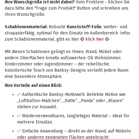
Ihre Wunschgröße ist nicht dabei?
Kein Problem - klicken Sie
dazu bitte den "Frage zum Produkt" Button und schreiben uns
Ihren Wunschgröße.
Schablonenmaterial:
Robuste
Kunststoff-Folie
, wetter- und
strapazierfähig, optimal für den Einsatz im Außenbereich. Infos
zum Schablonenmaterial, gibt es hier ✪
klick hier
✪
Mit diesen Schablonen gelingt es Ihnen, Wand, Möbel oder
andere Oberflächen kreativ aufzuwerten: Ob Wohnzimmer,
Kinderzimmer oder Jugendzimmer – der rebellische,
künstlerische Touch von Banksy-Designs verleiht jedem Raum
eine besondere Atmosphäre.
Ihre Vorteile auf einen Blick:
✅ Authentische Banksy-Motivwelt: Beliebte Motive wie
„Luftballon-Mädchen“, „Ratte“, „Panda“ oder „Blasen“
stehen zur Auswahl.
✅ Wiederverwendbares, langlebiges Material – ideal für
mehrere Einsätze.
✅ Einfache Anwendung – direkt an der Wand, auf Möbeln
oder anderen geeigneten Flächen angebracht.