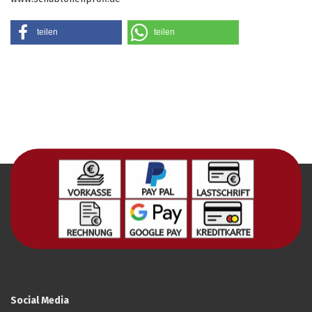
teilen
teilen
Social Media