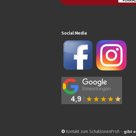
Social Media
✪
Kontakt zum SchablonenProfi
-
gibt e