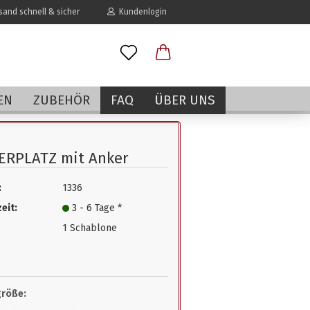
and schnell & sicher
Kundenlogin
l
EN
ZUBEHÖR
FAQ
ÜBER UNS
wort
ERPLATZ mit Anker
:
1336
erstellen
eit:
3 - 6 Tage *
rt vergessen?
1 Schablone
größe: