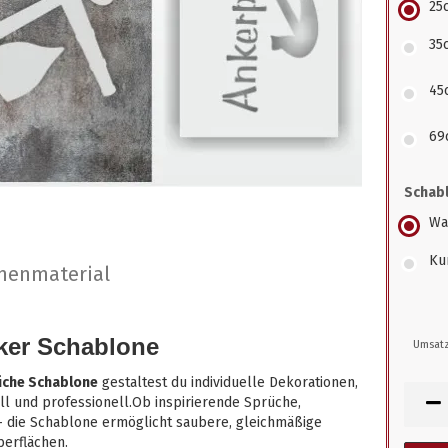
25
35
45
69
Schabl
Wa
Kun
nenmaterial
er Schablone
Umsatz
üche Schablone
gestaltest du individuelle Dekorationen,
l und professionell.Ob inspirierende Sprüche,
 die Schablone ermöglicht saubere, gleichmäßige
berflächen.